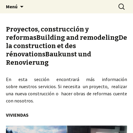
Arquitectura construcción y reformas
Saltar
Buscar:
Arquitectura construcción y
Menú
al
sostenibles a medida. Construimos
reformas sostenibles a
contenido
adaptados a ti a tu entorno. Realizamos la
medida. Construimos
Proyectos, construcción y
obra de tus sueños y ahorrarás energía.
adaptados a ti a tu entorno.
reformas
Building and remodeling
De
Realizamos la obra de tus
la construction et des
sueños y ahorrarás energía.
rénovations
Baukunst und
Renovierung
En esta sección encontrará más información
sobre nuestros servicios. Si necesita un proyecto, realizar
una nueva construcción o hacer obras de reformas cuente
con nosotros.
VIVIENDAS