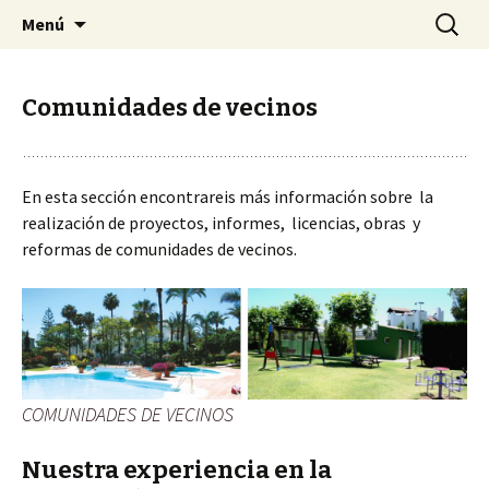
Arquitectura construcción y reformas
Saltar
Buscar:
Arquitectura construcción y
Menú
al
sostenibles a medida. Construimos
reformas sostenibles a
contenido
adaptados a ti a tu entorno. Realizamos la
medida. Construimos
Comunidades de vecinos
obra de tus sueños y ahorrarás energía.
adaptados a ti a tu entorno.
Realizamos la obra de tus
sueños y ahorrarás energía.
En esta sección encontrareis más información sobre la
realización de proyectos, informes, licencias, obras y
reformas de comunidades de vecinos.
COMUNIDADES DE VECINOS
Nuestra experiencia en la