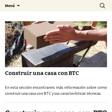
Arquitectura construcción y reformas
Saltar
Buscar:
Arquitectura construcción y
Menú
al
sostenibles a medida. Construimos
reformas sostenibles a
contenido
adaptados a ti a tu entorno. Realizamos la
medida. Construimos
obra de tus sueños y ahorrarás energía.
adaptados a ti a tu entorno.
Realizamos la obra de tus
sueños y ahorrarás energía.
Construir una casa con BTC
En esta sección encontrareis más información sobre como
construir una casa con BTC y sus características técnicas.